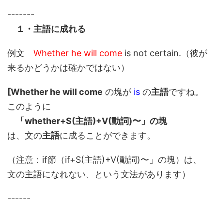
-------
１・主語に成れる
例文
Whether he will come
is not certain.（彼が
来るかどうかは確かではない）
[Whether he will come
の塊が
is
の
主語
ですね。
このように
「whether+S(主語)+V(動詞)〜」の塊
は、文の
主語
に成ることができます。
（注意：if節（if+S(主語)+V(動詞)〜」の塊）は、
文の主語になれない、という文法があります）
------