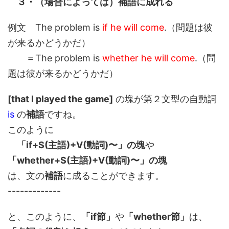
３・（場合によっては）補語に成れる
例文 The problem is
if he will come
.（問題は彼
が来るかどうかだ）
＝The problem is
whether he will come
.（問
題は彼が来るかどうかだ）
[that I played the game]
の塊が第２文型の自動詞
is
の
補語
ですね。
このように
「if+S(主語)+V(動詞)〜」の塊
や
「whether+S(主語)+V(動詞)〜」の塊
は、文の
補語
に成ることができます。
-------------
と、このように、
「if節」
や
「whether節」
は、