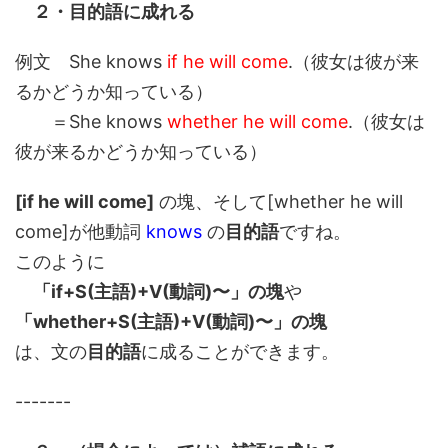
２・目的語に成れる
例文 She knows
if he will come
.（彼女は彼が来
るかどうか知っている）
＝She knows
whether he will come
.（彼女は
彼が来るかどうか知っている）
[if he will come]
の塊、そして[whether he will
come]が他動詞
knows
の
目的語
ですね。
このように
「if+S(主語)+V(動詞)〜」の塊
や
「whether+S(主語)+V(動詞)〜」の塊
は、文の
目的語
に成ることができます。
-------