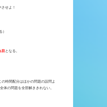
中させよ！
る）
れ目
となる。
この時間配分はほかの問題の設問よ
ー全体の問題を全部解ききれない。