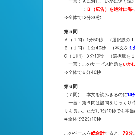
一言：Ａに対し、いかに速く読む
：
Ｂ（広告）を絶対に侮
⇒全体で12分30秒
第５問
Ａ（１問）1分50秒 （選択肢の
Ｂ（１問）１分40秒 （本文を
１
C（１問）３分10秒 （選択肢を
一言：このサービス問題を
いか
⇒全体で６分40秒
第６問
（７問） 本文を読みきるのに
14
一言：第６問は設問をじっくり時
りも長い。ただし1分10秒でも本
⇒全体で22分10秒
このペースを
総合計
すると、
79分