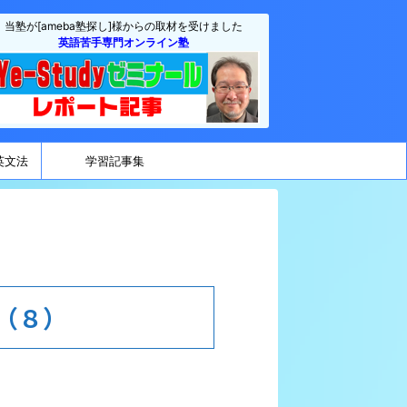
当塾が[ameba塾探し]様からの取材を受けました
英語苦手専門オンライン塾
英文法
学習記事集
部（８）