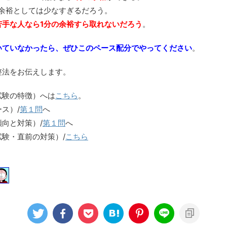
余裕としては少なすぎるだろう。
苦手な人なら1分の余裕すら取れないだろう
。
いていなかったら、ぜひこのペース配分でやってください
。
整法をお伝えします。
試験の特徴）へは
こちら
。
ス）/
第１問
へ
向と対策）/
第１問
へ
験・直前の対策）/
こちら