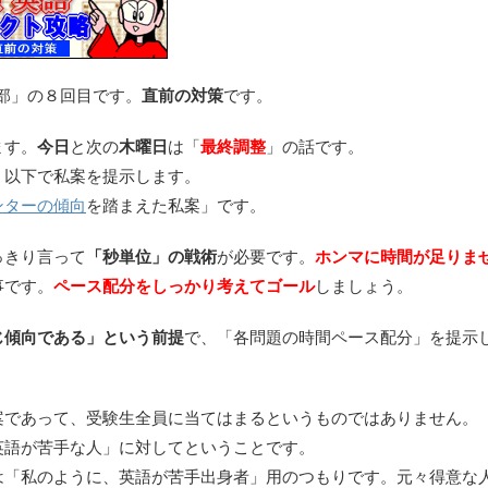
４部」の８回目です。
直前の対策
です。
ます。
今日
と次の
木曜日
は「
最終調整
」の話です。
。以下で私案を提示します。
ンターの傾向
を踏まえた私案」です。
っきり言って
「秒単位」の戦術
が必要です。
ホンマに時間が足りま
事です。
ペース配分をしっかり考えてゴール
しましょう。
じ傾向である」という前提
で、「各問題の時間ペース配分」を提示
案であって、受験生全員に当てはまるというものではありません。
英語が苦手な人」に対してということです。
は「私のように、英語が苦手出身者」用のつもりです。元々得意な