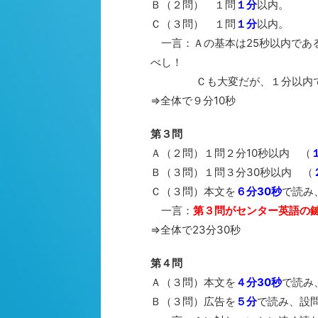
Ｂ（２問） １問
１分
以内。
Ｃ（３問） １問
１分
以内。
一言：Ａの基本は25秒以内である
べし！
Ｃも大変だが、１分以内で解
⇒全体で９分10秒
第３問
Ａ（２問）１問２分10秒以内 （
Ｂ（３問）１問３分30秒以内 （
Ｃ（３問）本文を
６分30秒
で読み
一言：
第３問がセンター英語の
⇒全体で23分30秒
第４問
Ａ（３問）本文を
４分30秒
で読み
Ｂ（３問）広告を
５分
で読み、設