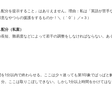
ス配分を提示すること」はありえません。理由：私は「英語が苦手
意なやつらの援護をするものか！＼（｀0´ ）／=３）
ス配分（私案）
の長短、難易度などによって若干の調整をしなければならない。あ
を1分以内で終わらせる。ここは少々迷っても第1印象でぱっぱと
こは取りこぼしできない。しかし1分以上時間をかけてはなら