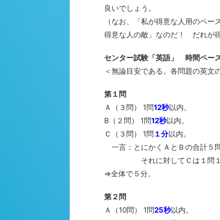
良いでしょう。
（なお、「私が得意な人用のペー
得意な人の敵」なのだ！ だれが得
センター試験「英語」 時間ペー
＜無論目安である。各問題の英文
第１問
Ａ（３問） 1問
12秒
以内。
B（２問） 1問
12秒
以内。
Ｃ（３問） 1問
１分
以内。
一言：とにかくＡとＢの合計５問
それに対してＣは１問１分。こ
⇒全体で５分。
第２問
Ａ（10問） 1問
25秒
以内。