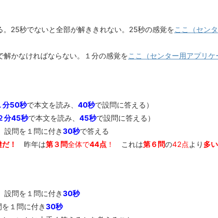
。25秒でないと全部が解ききれない。25秒の感覚を
ここ（センタ
かなければならない。１分の感覚を
ここ（センター用アプリケ
１分50秒
で本文を読み、
40秒
で設問に答える）
２分45秒
で本文を読み、
45秒
で設問に答える）
、設問を１問に付き
30秒
で答える
鍵だ！
昨年は
第３問
全体で
44点
！
これは
第６問
の
42点
より
多い
、設問を１問に付き
30秒
問を１問に付き
30秒