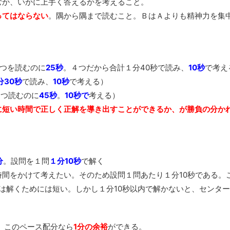
か、いかに上手く答えるかを考えること。
ってはならない
。隅から隅まで読むこと。ＢはＡよりも精神力を集
１つを読むのに
25秒
。４つだから合計１分40秒で読み、
10秒
で考え
分30秒
で読み、
10秒
で考える）
１つ読むのに
45秒
。
10秒で
考える）
に短い時間で正しく正解を導き出すことができるか、が勝負の分か
分
。設問を１問
１分10秒
で解く
間をかけて考えたい。そのため設問１問あたり１分10秒である。
当は解くためには短い。しかし１分10秒以内で解かないと、センタ
。このペース配分なら
1分の余裕
ができる。