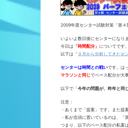
2009年度センター試験対策「第
いよいよ数日後にセンターになり
今日は
「時間配分」
についてです
以下は「
９月から分析してきたセ
センターは時間との戦い
です。は
マラソンと同じ
でペース配分が大
以下で「
今年の問題が、昨年と同
注意：
・あくまで「提案」です。また提
・私が念頭に置いているのは、「
つまり、以下のペース配分の私案