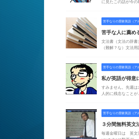
に見たこの話が今の私を
苦手なりの受験英語（ア
苦手な人に薦め
文法書（文法の辞書
（難解？な）文法用語
苦手なりの受験英語（ア
私が英語が得意
すみません。先週は
人的に残念なことが…
苦手なりの受験英語（ア
３分間無料英文
毎週金曜日は 英文法