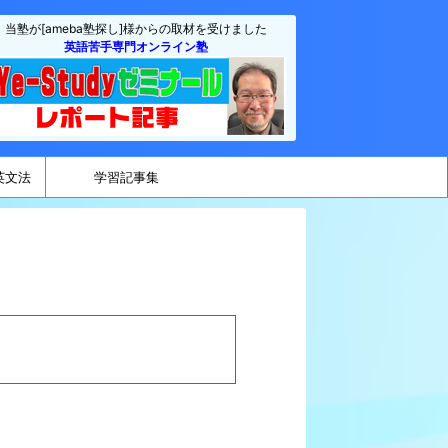
当塾が[ameba塾探し]様からの取材を受けました
英語苦手専門オンライン塾
英文法
学習記事集