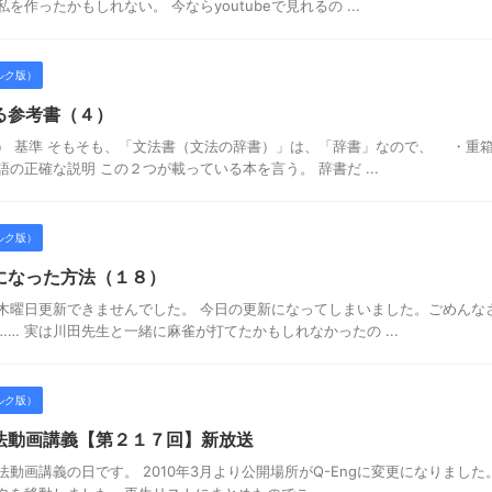
作ったかもしれない。 今ならyoutubeで見れるの ...
ルク版）
る参考書（４）
） 基準 そもそも、「文法書（文法の辞書）」は、「辞書」なので、 ・重
の正確な説明 この２つが載っている本を言う。 辞書だ ...
ルク版）
になった方法（１８）
木曜日更新できませんでした。 今日の更新になってしまいました。ごめんな
… 実は川田先生と一緒に麻雀が打てたかもしれなかったの ...
ルク版）
法動画講義【第２１７回】新放送
動画講義の日です。 2010年3月より公開場所がQ-Engに変更になりまし