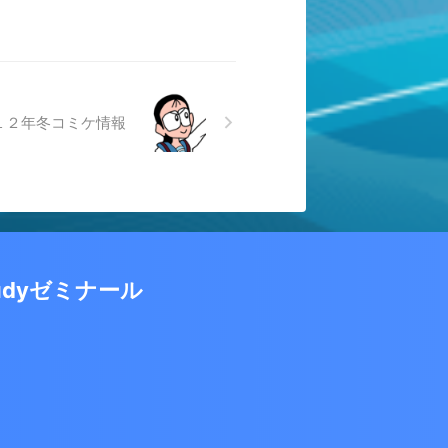
１２年冬コミケ情報
udyゼミナール