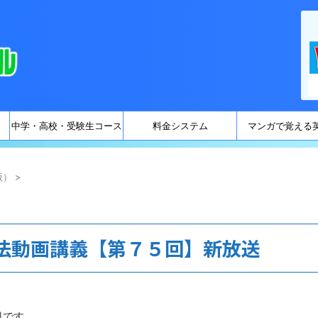
中学・高校・受験生コース
料金システム
マンガで覚える
版）
>
法動画講義【第７５回】新放送
日です。