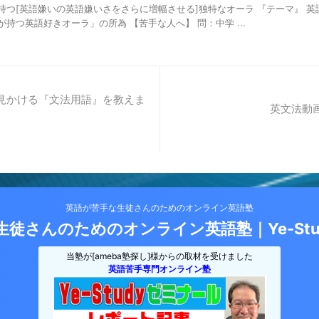
持つ[英語嫌いの英語嫌いさをさらに増幅させる]独特なオーラ 『テーマ』 
持つ英語好きオーラ」の所為 【苦手な人へ】 問：中学 ...
見かける『文法用語』を教えま
英文法動
英語が苦手な生徒さんのためのオンライン英語塾
徒さんのためのオンライン英語塾｜Ye-St
当塾が[ameba塾探し]様からの取材を受けました
英語苦手専門オンライン塾