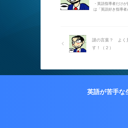
・英語指導者だけが
は「英語好き指導者が
謎の言葉？ よく
す！（２）
英語が苦手な生