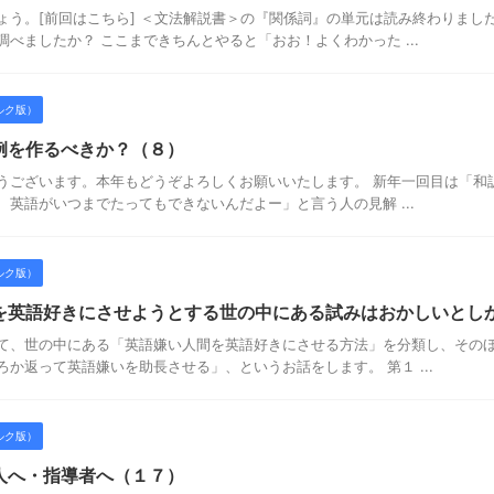
ょう。[前回はこちら] ＜文法解説書＞の『関係詞』の単元は読み終わりまし
べましたか？ ここまできちんとやると「おお！よくわかった ...
ルク版）
例を作るべきか？（８）
うございます。本年もどうぞよろしくお願いいたします。 新年一回目は「和
、英語がいつまでたってもできないんだよー」と言う人の見解 ...
ルク版）
を英語好きにさせようとする世の中にある試みはおかしいとしか
て、世の中にある「英語嫌い人間を英語好きにさせる方法」を分類し、その
か返って英語嫌いを助長させる」、というお話をします。 第１ ...
ルク版）
人へ・指導者へ（１７）