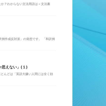
たか？わからない文法用語は＜文法書
訳例作成反対派」の発想です。 「和訳例
思えない」(１)
ほとんどは「英語大嫌い人間には全く効