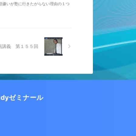
英語嫌いが塾に行きたがらない理由の１つ
画講義 第１５５回
udyゼミナール