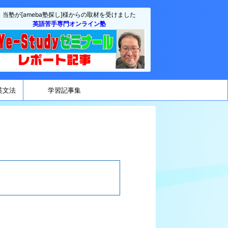
当塾が[ameba塾探し]様からの取材を受けました
英語苦手専門オンライン塾
英文法
学習記事集