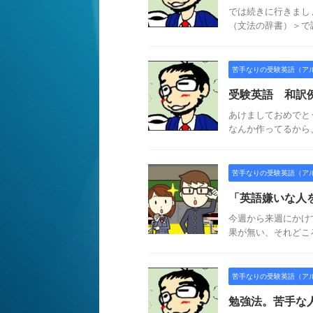
では続きに行きまし
（文法の辞書）＞で調
苦手なりの受験英語（ア
受験英語 和訳
あけましておめでと
なんか作ってるから
苦手なりの受験英語（ア
「英語嫌いな人
今週から来週にかけ
果が無い、それどころ
苦手なりの受験英語（ア
勉強法。苦手な