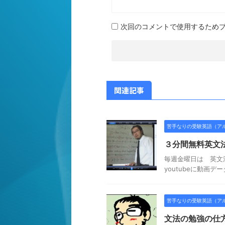
次回のコメントで使用するため
関連記事
苦手なりの受験英語（ア
３分間無料英文
毎週金曜日は 英文法
youtubeに動画
苦手なりの受験英語（ア
文法の勉強の仕