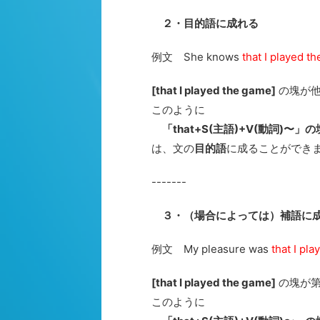
２・目的語に成れる
例文 She knows
that I played t
[that I played the game]
の塊が
このように
「that+S(主語)+V(動詞)〜」の
は、文の
目的語
に成ることができ
-------
３・（場合によっては）補語に
例文 My pleasure was
that I pl
[that I played the game]
の塊が
このように