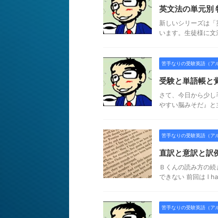
英文法の単元別
新しいシリーズは「
います。生徒様に文
苦手なりの受験英語（ア
受験と単語帳と
さて、今日から少し
やすい脳みそだ』と
苦手なりの受験英語（ア
直訳と意訳と訳
Ｂくんの読み方の続
できない 前回は I had to
苦手なりの受験英語（ア