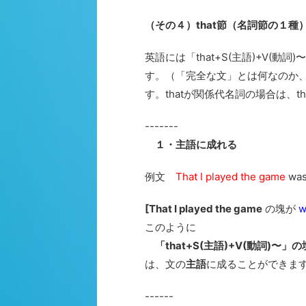
（その４）that節（名詞節の１種
英語には「that+S(主語)+V(
す。（「完全な文」とは何なのか
す。thatが関係代名詞の場合は、
-------
１・主語に成れる
例文
That I played the game
wa
[That I played the game
の塊が
w
このように
「that+S(主語)+V(動詞)〜」の
は、文の
主語
に成ることができま
------