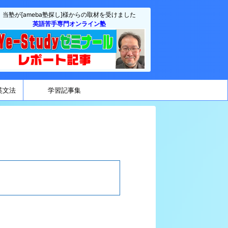
当塾が[ameba塾探し]様からの取材を受けました
英語苦手専門オンライン塾
英文法
学習記事集