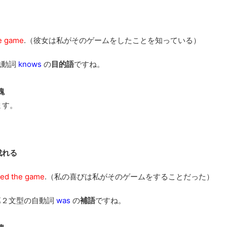
he game
.（彼女は私がそのゲームをしたことを知っている）
他動詞
knows
の
目的語
ですね。
塊
ます。
成れる
ayed the game
.（私の喜びは私がそのゲームをすることだった）
第２文型の自動詞
was
の
補語
ですね。