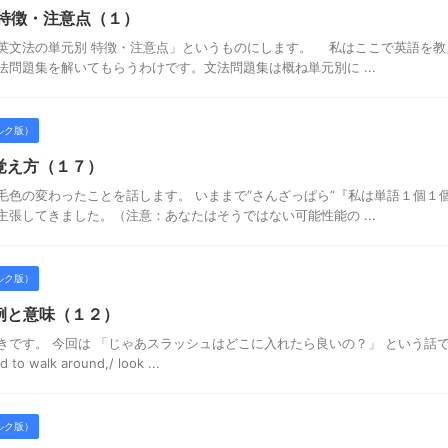
 特徴・注意点（１）
英文法の単元別 特徴・注意点」というものにします。 私はここで英語を教
法問題集を解いてもらうわけです。文法問題集は概ね単元別に ...
ルク版）
覚え方（１７）
毛色の変わったことを話します。 いままで“さんざっぱら”『私は単語１個１
主張してきました。（注意：あなたはそうではない可能性能の ...
ルク版）
例と意味（１２）
きです。 今回は 「じゃあスラッシュはどこに入れたら良いの？」 という話
 walk around,/ look ...
ルク版）