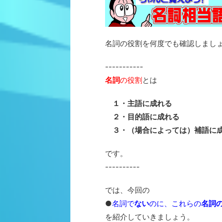
名詞の役割を何度でも確認しまし
-----------
名詞
の役割
とは
１・主語に成れる
２・目的語に成れる
３・（場合によっては）補語に
です。
----------
では、今回の
●
名詞で
ない
のに、これらの
名詞
を紹介していきましょう。