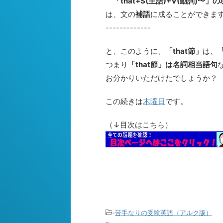
「that+S(主語)+V(動詞)〜」の
は、文の
補語
に成ることができま
-------------
と、このように、
「that節」
は、
つまり
「that節」は名詞相当語句
お分かりいただけたでしょうか？
この続きは
木曜日
です。
（↓目次はこちら）
-
苦手なりの受験英語（アルク版）