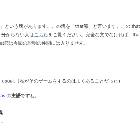
）
動詞)〜」という塊があります。この塊を「that節」と言います。この t
、分からない人は
こちら
をご覧ください。完全な文でなければ、th
that節は今回の説明の仲間には入りません。
s usual.（私がそのゲームをするのはよくあることだった）
as
の
主語
ですね。
塊
す。