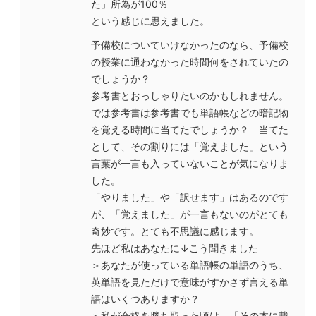
た」所為が100％
という感じに思えました。
予備校についていけなかったのなら、予備校
の授業に通わなかった時間何をされていたの
でしょうか？
参考書とおっしゃりたいのかもしれません。
では参考書は参考書でも単語帳などの暗記物
を覚える時間に当てたでしょうか？ 当てた
として、その割りには「覚えました」という
言葉が一言も入っていないことが気になりま
した。
「やりました」や「訳せます」はあるのです
が、「覚えました」が一言もないのがとても
奇妙です。とても不思議に感じます。
先ほど私はあなたに↓こう聞きました
＞あなたが使っている単語帳の単語のうち、
英単語を見ただけで意味がすかさず言える単
語はいくつありますか？
＞私が合格を勝ち取った頃は、「その本に載