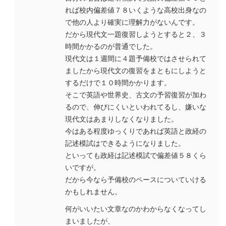
れば校内偏差値７８いくような高校出身なの
で他の人より確実に理解力がないんです。
だから現代文一題復習しようとすると２、３
時間かかるのが普通でした。
現代文は１週間に４題予備校ではさせられて
ましたから現代文の復習をまともにしようと
するだけで１０時間かかります。
そこで英語や世界史、古文の予習復習が加わ
るので、伸びにくいといわれてるし、嫌いな
現代文はあまりしなくなりました。
今はある程度ゆっくりであれば英語と政経の
記述模試はできるようになりました。
といっても政経は記述模試で偏差値５８くら
いですが。
だから今なら予備校のペースについていける
かもしれません。
何がいいたい文章なのかわからなくなってし
まいましたが、