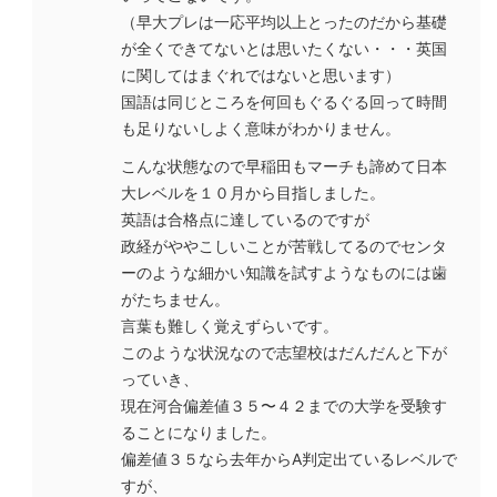
（早大プレは一応平均以上とったのだから基礎
が全くできてないとは思いたくない・・・英国
に関してはまぐれではないと思います）
国語は同じところを何回もぐるぐる回って時間
も足りないしよく意味がわかりません。
こんな状態なので早稲田もマーチも諦めて日本
大レベルを１０月から目指しました。
英語は合格点に達しているのですが
政経がややこしいことが苦戦してるのでセンタ
ーのような細かい知識を試すようなものには歯
がたちません。
言葉も難しく覚えずらいです。
このような状況なので志望校はだんだんと下が
っていき、
現在河合偏差値３５〜４２までの大学を受験す
ることになりました。
偏差値３５なら去年からA判定出ているレベルで
すが、