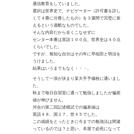
通信教育をしていました。
選択は世界史で、ナビゲーター（許可書を詳し
くて４冊に分冊したもの）を３週間で完璧に覚
えるという過酷なものでした。
そんな内容だから全くこなせずに
センター本番は英語１００点、世界史は４０点
くらいでした。
ですが、無知な自分はその年に早稲田と明治を
うけました。
結果はいうまでもなく・・・。
そうして一浪が決まり某大手予備校に通いまし
た。
秋まで毎日自習室に通って勉強しましたが偏差
値が伸びません。
河合の第二回記述模試での偏差値は
英語４８、国２７、世４５でした。
この成績をとったときに今までの勉強法は間違
っているのでは？と思い、本屋で必死になって