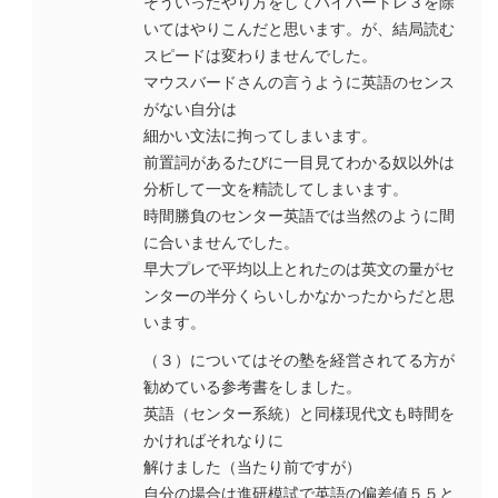
そういったやり方をしてハイパートレ３を除
いてはやりこんだと思います。が、結局読む
スピードは変わりませんでした。
マウスバードさんの言うように英語のセンス
がない自分は
細かい文法に拘ってしまいます。
前置詞があるたびに一目見てわかる奴以外は
分析して一文を精読してしまいます。
時間勝負のセンター英語では当然のように間
に合いませんでした。
早大プレで平均以上とれたのは英文の量がセ
ンターの半分くらいしかなかったからだと思
います。
（３）についてはその塾を経営されてる方が
勧めている参考書をしました。
英語（センター系統）と同様現代文も時間を
かければそれなりに
解けました（当たり前ですが）
自分の場合は進研模試で英語の偏差値５５と