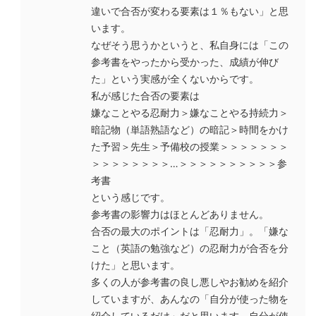
違いで合否が変わる要素は１％もない」と思
います。
なぜそう思うかというと、私自身には「この
参考書をやったから受かった、成績が伸び
た」という実感が全くないからです。
私が感じた合否の要素は
嫌なことやる忍耐力＞嫌なことやる持続力＞
暗記物（単語熟語など）の暗記＞時間をかけ
た予習＞先生＞予備校の授業＞＞＞＞＞＞＞
＞＞＞＞＞＞＞＞…＞＞＞＞＞＞＞＞＞＞参
考書
という感じです。
参考書の影響力はほとんどありません。
合否の最大のポイントは「忍耐力」。「嫌な
こと（英語の勉強など）の忍耐力が合否を分
けた」と思います。
多くの人が参考書の良し悪しやお勧めを紹介
していますが、あんなの「自分が使った物を
紹介しているだけ」だと思います。自分が使