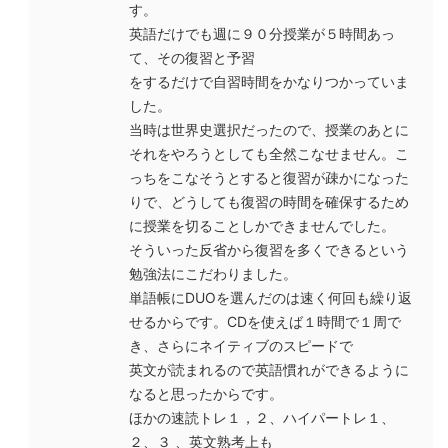
す。
英語だけでも週に９０分授業が５時間あっ
て、その復習と予習
をするだけで自習時間をかなりつかっていま
した。
当時は世界史選択だったので、授業のあとに
それをやろうとしても全然こなせません。こ
っちをこなそうとすると復習が疎かになった
りで、どうしても復習の時間を確保するため
に授業を切ることしかできませんでした。
そういった反省から復習を多くできるという
勉強法にこだわりました。
単語帳にDUOを選んだのは速く何回も繰り返
せるからです。CDを使えば１時間で１周で
き、さらにネイティブのスピードで
英文が読まれるので英語慣れができるように
なると思ったからです。
ほかの速読トレ１，２、ハイパートレ１、
２、３ 、英文熟考上も