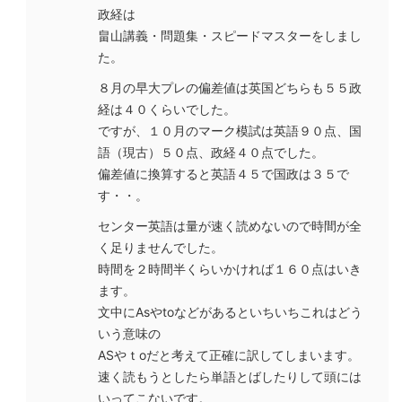
政経は
畠山講義・問題集・スピードマスターをしまし
た。
８月の早大プレの偏差値は英国どちらも５５政
経は４０くらいでした。
ですが、１０月のマーク模試は英語９０点、国
語（現古）５０点、政経４０点でした。
偏差値に換算すると英語４５で国政は３５で
す・・。
センター英語は量が速く読めないので時間が全
く足りませんでした。
時間を２時間半くらいかければ１６０点はいき
ます。
文中にAsやtoなどがあるといちいちこれはどう
いう意味の
ASやｔoだと考えて正確に訳してしまいます。
速く読もうとしたら単語とばしたりして頭には
いってこないです。