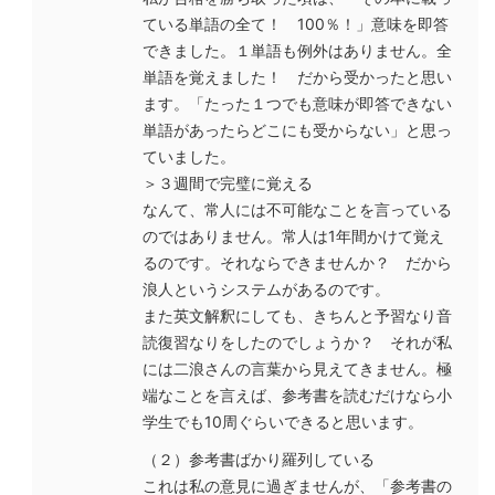
ている単語の全て！ 100％！」意味を即答
できました。１単語も例外はありません。全
単語を覚えました！ だから受かったと思い
ます。「たった１つでも意味が即答できない
単語があったらどこにも受からない」と思っ
ていました。
＞３週間で完璧に覚える
なんて、常人には不可能なことを言っている
のではありません。常人は1年間かけて覚え
るのです。それならできませんか？ だから
浪人というシステムがあるのです。
また英文解釈にしても、きちんと予習なり音
読復習なりをしたのでしょうか？ それが私
には二浪さんの言葉から見えてきません。極
端なことを言えば、参考書を読むだけなら小
学生でも10周ぐらいできると思います。
（２）参考書ばかり羅列している
これは私の意見に過ぎませんが、「参考書の