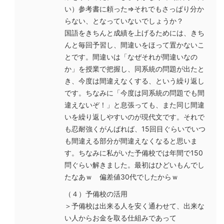
い）参考書に頼った⇒それでもさっぱり分か
らない、となっていないでしょうか？
国語をきちんと成績を上げるためには、きち
んと毎回予習し、間違いをほって置かないこ
とです。間違いは「なぜそれが間違いなの
か」を授業で把握し、同系統の問題が出たと
き、今度は間違えなくする、という繰り返し
です。ちなみに「今度は同系統の問題でも間
違えないぞ！」と息張っても、また同じ間違
いを繰り返しやすいのが現代文です。それで
も忍耐強くがんばれば、15回目ぐらいでいつ
も間違える部分が間違えなくなると思いま
す。ちなみに私がいた予備校では年間で150
問ぐらい解きました。最初はひどいもんでし
たなあｗ 偏差値30代でしたからｗ
（４）予備校の活用
＞予備校は出来る人を安く通わせて、出来な
い人からお金を取る仕組みであって