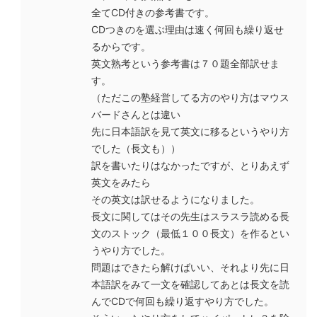
全てCD付きの参考書です。
CDつきのを選ぶ理由は速く何回も繰り返せ
るからです。
英文熟考という参考書は７０題全部訳せま
す。
（ただこの塾経営してる方のやり方はマウス
バードさんとは違い
先に日本語訳を見て英文に移るというやり方
でした（長文も））
訳を書いたりはなかったですが、とりあえず
英文をみたら
その英文は訳せるようになりました。
長文に関してはその先生はスラスラ読める長
文のストック（最低１００長文）を作るとい
うやり方でした。
問題はできたら解けばいい、それより先に日
本語訳をみて一文を確認してあとは長文を読
んでCDで何回も繰り返すやり方でした。