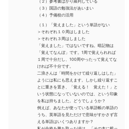
（２）参考書ばかり羅列している
（３）国語の勉強法があいまい
（４）予備校の活用
（１）「覚えました」という単語がない
＞それぞれ１０周はしました
＞それぞれ３周はしました
「覚えました」ではないですね。暗記物は
「覚えてなんぼ」です。1周で覚えられれば
１周で十分だし、100周やったって覚えてな
ければ不十分です。
二浪さんは「時間をかけて繰り返しはした」
ようには私にも思えます。しかし繰り返すこ
とに重きを置き、「覚える！ 覚えた！」と
いう状態になっていないのでは、という印象
を私は持ちました。どうでしょうか？
例えば、あなたが使っている単語帳の単語の
うち、英単語を見ただけで意味がすかさず言
える単語はいくつありますか？
私が合格を勝ち取った頃は、「その本に載っ