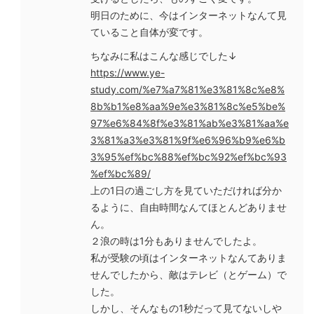
明日のために、今はインターネットなんて見
ていること自体が変です。
ちなみに私はこんな感じでした↓
https://www.ye-
study.com/%e7%a7%81%e3%81%8c%e8%
8b%b1%e8%aa%9e%e3%81%8c%e5%be%
97%e6%84%8f%e3%81%ab%e3%81%aa%e
3%81%a3%e3%81%9f%e6%96%b9%e6%b
3%95%ef%bc%88%ef%bc%92%ef%bc%93
%ef%bc%89/
上の1日の過ごし方を見ていただければ分か
るように、自由時間なんてほとんどありませ
ん。
２浪の時は1分もありませんでしたよ。
私が受験の頃はインターネットなんてありま
せんでしたから、敵はテレビ（とゲーム）で
した。
しかし、そんなもの1秒だって見てないしや