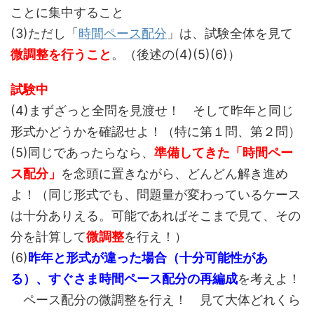
ことに集中すること
(3)ただし「
時間ペース配分
」は、試験全体を見て
微調整を行うこと
。（後述の(4)(5)(6)）
試験中
(4)まずざっと全問を見渡せ！ そして昨年と同じ
形式かどうかを確認せよ！（特に第１問、第２問）
(5)同じであったらなら、
準備してきた「時間ペー
ス配分」
を念頭に置きながら、どんどん解き進め
よ！（同じ形式でも、問題量が変わっているケース
は十分ありえる。可能であればそこまで見て、その
分を計算して
微調整
を行え！）
(6)
昨年と形式が違った場合（十分可能性があ
る）、すぐさま時間ペース配分の再編成
を考えよ！
ペース配分の微調整を行え！ 見て大体どれくら