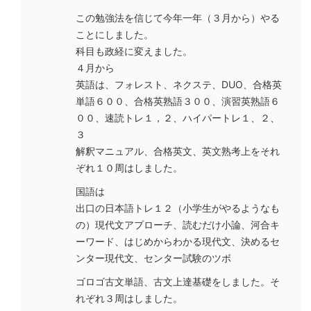
この勉強法を信じて今年一年（３月から）やる
ことにしました。
科目も政経に変えました。
４月から
英語は、フォレスト、ネクステ、DUO、合格英
単語６００、合格英熟語３００、演習英熟語６
００、速読トレ１，２、ハイパートレ１、２、
３
解釈マニュアル、合格英文、英文熟考上をそれ
ぞれ１０周はしました。
国語は
出口の日本語トレ１２（小学生がやるようなも
の）現代文アプローチ、読むだけ小論、河合キ
ーワード、はじめからわかる現代文、決めるセ
ンター現代文、センター試験のツボ
ゴロゴ古文単語、古文上達基礎をしました。そ
れぞれ３周はしました。