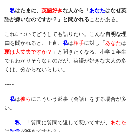
私
はたまに、
英語好き
な人から「
あなた
はなぜ英
語が嫌いなのですか？」と聞かれる
ことがある。
これについてどうしても語りたい。こんな
自明な理
由
を聞かれると、正直、
私
は
相手
に対し「
あなた
は
頭
は大丈夫ですか？
」と聞きたくなる。小学１年生
でもわかりそうなものだが、英語が好きな大人の多
くは、分からないらしい。
----
私
は
彼ら
にこういう返事（会話）をする場合が多
い。
私
「質問に質問で返して悪いですが、
あなた
は
数学
が好きですか？」