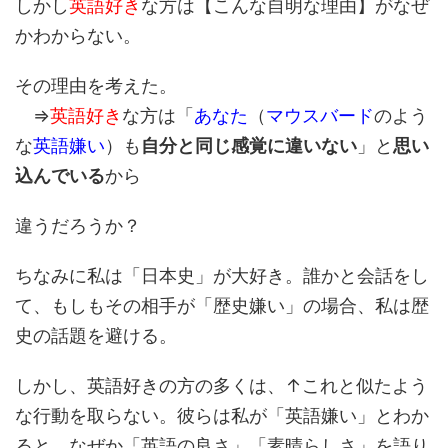
しかし
英語好き
な方は【こんな自明な理由】がなぜ
かわからない。
その理由を考えた。
⇒
英語好き
な方は「
あなた
（
マウスバード
のよう
な
英語嫌い
）も
自分と同じ感覚に違いない
」と
思い
込んでいる
から
違うだろうか？
ちなみに私は「日本史」が大好き。誰かと会話をし
て、もしもその相手が「歴史嫌い」の場合、私は歴
史の話題を避ける。
しかし、英語好きの方の多くは、↑これと似たよう
な行動を取らない。彼らは私が「英語嫌い」とわか
ると、なぜか「英語の良さ」「素晴らしさ」を語り