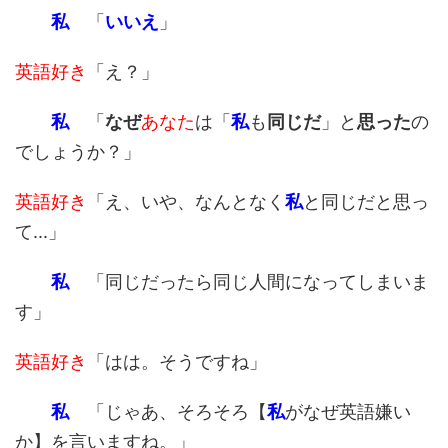
私
「
いいえ
」
英語好き
「え？」
私
「
なぜ
あなた
は「
私
も
同じだ
」と
思った
の
でしょうか？」
英語好き
「え、いや、なんとなく
私
と同じだと思っ
て...」
私
「同じだったら同じ人間になってしまいま
す」
英語好き
「はは。そうですね」
私
「じゃあ、そろそろ【
私
がなぜ英語嫌い
か】を言いますね。」