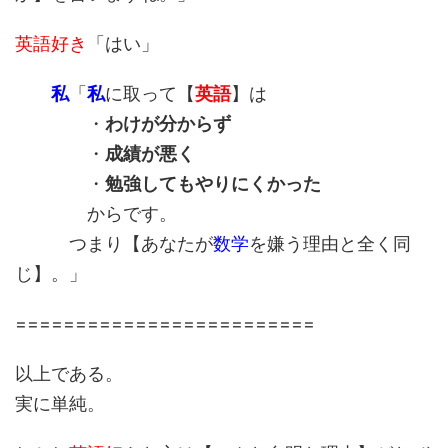
英語好き
「はい」
私
「
私
に取って【
英語
】は
・
わけが分からず
・
成績が悪く
・
勉強してもやりにくかった
からです。
つまり【あなたが
数学
を嫌う理由と全く同
じ】。」
=========================
以上である。
実に単純。