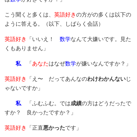
こう聞くと多くは、
英語好き
の方がの多くは以下の
ように答える。（以下、しばらく会話）
英語好き
「いいえ！
数学
なんて大嫌いです。見た
くもありません」
私
「
あなた
はなぜ
数学
が嫌いなんですか？」
英語好き
「え〜 だってあんなの
わけわかんない
じ
ゃないですか」
私
「ふむふむ。では
成績
の方はどうだったで
すか？ 良かったですか？」
英語好き
「正直
悪かった
です」