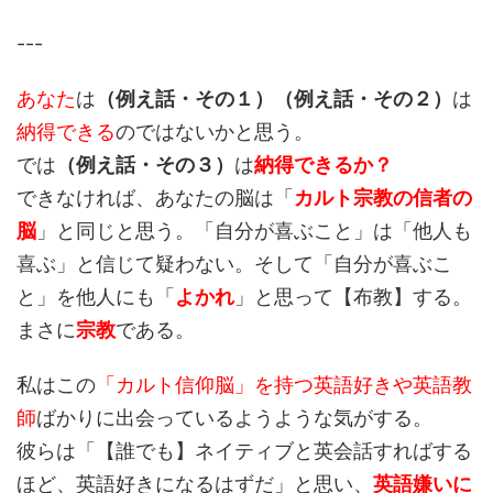
---
あなた
は
（例え話・その１）（例え話・その２）
は
納得できる
のではないかと思う。
では
（例え話・その３）
は
納得できるか？
できなければ、あなたの脳は「
カルト宗教の信者の
脳
」と同じと思う。「自分が喜ぶこと」は「他人も
喜ぶ」と信じて疑わない。そして「自分が喜ぶこ
と」を他人にも「
よかれ
」と思って【布教】する。
まさに
宗教
である。
私はこの
「カルト信仰脳」を持つ英語好きや英語教
師
ばかりに出会っているようような気がする。
彼らは「【誰でも】ネイティブと英会話すればする
ほど、英語好きになるはずだ」と思い、
英語嫌いに