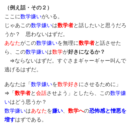
（例え話・その２）
ここに
数学嫌い
がいる。
じゃあこの
数学嫌い
は
数学者
と話したいと思うだろ
うか？ 思わないはずだ。
あなた
がこの
数学嫌い
を無理に
数学者
と話させた
ら、この
数学嫌い
は
数学
が
好きになるか？
⇒ならないはずだ。すぐさまギャーギャー叫んで
逃げるはずだ。
あなたは「
数学嫌い
を
数学好き
にさせるために」
⇒「
数学者
と
会話
させよう」としたら、この
数学嫌
い
はどう思うか？
数学嫌い
は
あなた
を
嫌い
、
数学へ
の
恐怖感と憎悪を
増す
はずである。