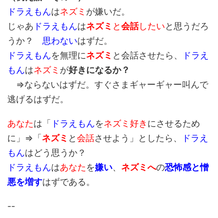
ドラえもん
は
ネズミ
が嫌いだ。
じゃあ
ドラえもん
は
ネズミ
と
会話
したい
と思うだろ
うか？
思わない
はずだ。
ドラえもん
を無理に
ネズミ
と会話させたら、
ドラえ
もん
は
ネズミ
が
好きになるか？
⇒ならないはずだ。すぐさまギャーギャー叫んで
逃げるはずだ。
あなた
は「
ドラえもん
を
ネズミ好き
にさせるため
に」⇒「
ネズミ
と
会話
させよう」としたら、
ドラえ
もん
はどう思うか？
ドラえもん
は
あなた
を
嫌い
、
ネズミへ
の
恐怖感と憎
悪を増す
はずである。
--