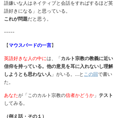
語嫌いな人はネイティブと会話をすればするほど英
語好きになる」と思っている。
これが問題
だと思う。
-----
【
マウスバードの一言
】
英語好きな人の中に
は、「
カルト宗教の教義に近い
信仰を持っている。他の意見を耳に入れないし理解
しようとも思わない人
」がいる。...と
この回
で書い
た。
あなた
が「このカルト宗教の
信者かどうか
」
テスト
してみる。
（例え話・その１）