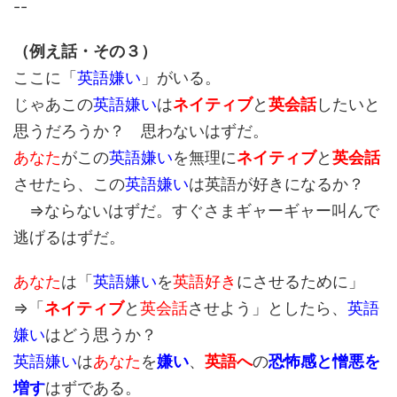
--
（例え話・その３）
ここに「
英語嫌い
」がいる。
じゃあこの
英語嫌い
は
ネイティブ
と
英会話
したいと
思うだろうか？ 思わないはずだ。
あなた
がこの
英語嫌い
を無理に
ネイティブ
と
英会話
させたら、この
英語嫌い
は英語が好きになるか？
⇒ならないはずだ。すぐさまギャーギャー叫んで
逃げるはずだ。
あなた
は「
英語嫌い
を
英語好き
にさせるために」
⇒「
ネイティブ
と
英会話
させよう」としたら、
英語
嫌い
はどう思うか？
英語嫌い
は
あなた
を
嫌い
、
英語へ
の
恐怖感と憎悪を
増す
はずである。