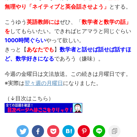
無理やり「ネイティブと英会話させよう」
とする。
こうゆう
英語教師には
ぜひ、「
数学者と数学の話」
を
してもらいたい。できればヒアマラと同じぐらい
1000時間ぐらい
やって欲しい。
きっと【
あなたでも
】
数学者と話せば話せば話すほ
ど、数学好きになる
であろう（嫌味）。
今週の金曜日は文法放送。この続きは月曜日です。
※実際は
翌々週の月曜日
になりました。
（↓目次はこちら）