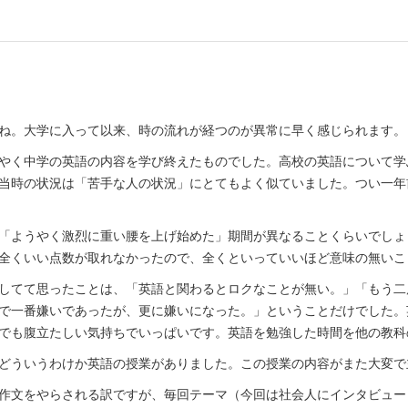
ね。大学に入って以来、時の流れが経つのが異常に早く感じられます。
やく中学の英語の内容を学び終えたものでした。高校の英語について学
当時の状況は「苦手な人の状況」にとてもよく似ていました。つい一年
「ようやく激烈に重い腰を上げ始めた」期間が異なることくらいでしょ
全くいい点数が取れなかったので、全くといっていいほど意味の無いこ
してて思ったことは、「英語と関わるとロクなことが無い。」「もう二
で一番嫌いであったが、更に嫌いになった。」ということだけでした。
でも腹立たしい気持ちでいっぱいです。英語を勉強した時間を他の教科
どういうわけか英語の授業がありました。この授業の内容がまた大変で
作文をやらされる訳ですが、毎回テーマ（今回は社会人にインタビュー