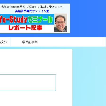
当塾が[ameba塾探し]様からの取材を受けました
英語苦手専門オンライン塾
英文法
学習記事集