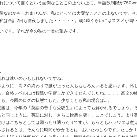
れについて書くという面倒なことこの上ない上に、単語数制限が750wo
勝なのかもしれませんが、私にとっては大変なことこの上ないです。そ
私は合計2日も徹夜しました・・・・・。朝4時くらいにはスズメが鳴
いです。それが今の私の一番の望みです。
ん
流れは速いのかもしれないですね。
のように、高２の終わりで腰が上った人ももちろんいると思います。私
も、合格レベルには程遠い学習しかできませんでしたね。。。。高２の
ても、今回のログの状態でした。少なくとも私の場合は…。
問題は、今年の「英語の苦手な受験生」によっても解かれるでしょう。
私と同じように、英語に対し「さらに憎悪を増す」ことでしょう。より
だけはこちらとしては願ったり適ったりですが。もっともハラワタは煮
らされるとは、そんなに時間がかかるとは…おいたわしやです。たしか
大学入試よりは気がらくだと思います。時間や労力はまだかかるかもは