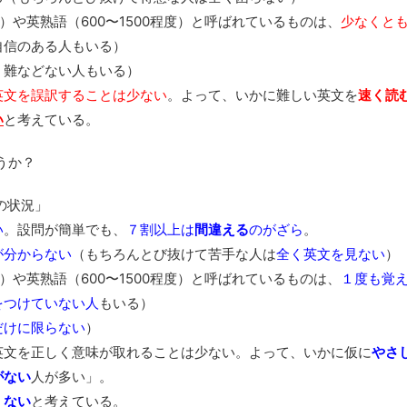
度）や英熟語（600〜1500程度）と呼ばれているものは、
少なくと
自信のある人もいる）
、難などない人もいる）
英文を誤訳することは少ない
。よって、いかに難しい英文を
速く読
い
と考えている。
うか？
の状況」
い
。設問が簡単でも、
７割以上は
間違える
のがざら
。
が分からない
（もちろんとび抜けて苦手な人は
全く英文を見ない
）
度）や英熟語（600〜1500程度）と呼ばれているものは、
１度も覚
をつけていない人
もいる）
だけに限らない
）
英文を正しく意味が取れることは少ない。よって、いかに仮に
やさ
がない
人が多い」。
くない
と考えている。