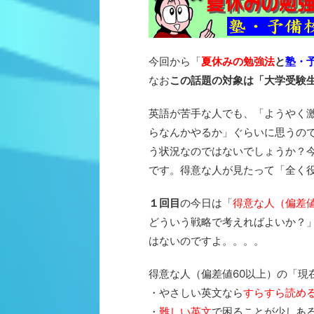
今回から「
夏休みの勉強法
と
塾・
なお
この話題の対象は「大学受験
英語が苦手な人でも、「ようやく
らなんかやるか」ぐらいに思うの
う状況なのではないでしょうか？
です。得意な人が見たって「全く
１回目
の今日は「
得意な人（偏差値
どういう戦略で考えればよいか？
はないのですよ。。。。
得意な人（偏差値60以上）の「現
・やさしい英文なら
すらすら読め
・
難しい英文
で困ることが少しあ