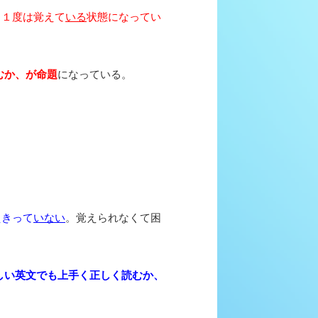
も１度は覚えて
いる
状態になってい
むか、が命題
になっている。
えきって
いない
。覚えられなくて困
しい英文でも上手く正しく読むか、