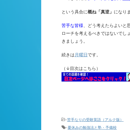
という具合に
概ね「真逆」
になり
苦手な皆様
、どう考えたらよいと
ローチを考えるべきではないでし
きましょう。
続きは
月曜日
です。
（↓目次はこちら）
-
苦手なりの受験英語（アルク版）
-
夏休みの勉強法と塾・予備校