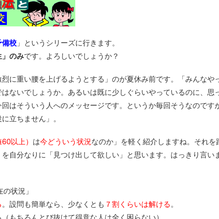
予備校
」というシリーズに行きます。
生」のみ
です。よろしいでしょうか？
激烈に重い腰を上げるようとする」のが夏休み前です。「みんなや
ではないでしょうか。あるいは既に少しぐらいやっているのに、思
今回はそういう人へのメッセージです。というか毎回そうなのです
役に立ちません」。
60以上）
は
今どういう状況
なのか」を軽く紹介しますね。それを
」を自分なりに「見つけ出して欲しい」と思います。はっきり言い
在の状況」
る
。設問も簡単なら、少なくとも
７割くらいは解ける
。
る（もちろんとび抜けて得意な人は全く困らない）