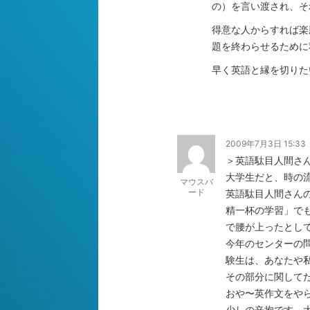
の）を言い渡され、そ
得意な人からすれば楽
題を終わらせるために
早く英語と縁を切りた
2009年7月3日 15:33
＞英語駄目人間さ
大学生だと、時の
マウスバ
ード
英語駄目人間さん
精一杯の学習」で
で腰が上ったとし
今年のセンターの
験生は、あなたや
その部分に関して
おや〜英作文をや
少しの辛抱です。