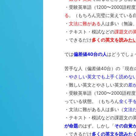
・受験英単語（1200〜2000語程
る
。（もちろん完璧に覚えている
・
文法に難がある
人は多い（無論
・テキスト・模試などの
課題文の
・できるだけ
多くの英文を読み
た
では
偏差値40台の人
はどうでしょ
苦手な人（偏差値40台）の「現在
・
やさしい英文でも上手く読めな
・難しい英文とやさしい英文の
差
・受験英単語（1200〜2000語程
っている状態。（もちろん
全く手
・文法に難がある人は多い（
文法
・テキスト・模試などの課題文の
が命題
のはず。しかし「
その自覚
・できるだけ
多くの英文を読み
た