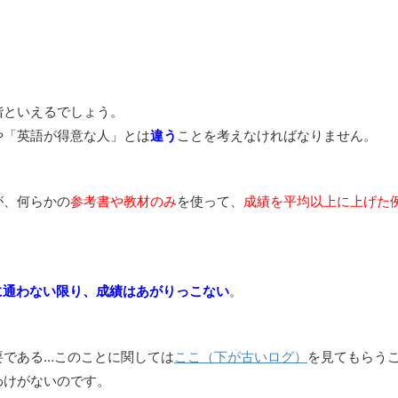
階といえるでしょう。
や「英語が得意な人」とは
違う
ことを考えなければなりません。
が、何らかの
参考書や教材のみ
を使って、
成績を平均以上に上げた
に通わない限り、成績はあがりっこない
。
要である…このことに関しては
ここ（下が古いログ）
を見てもらう
わけがないのです。