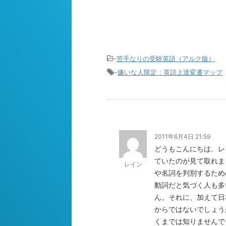
-
苦手なりの受験英語（アルク版）
-
嫌いな人限定：英語上達変遷マップ
2011年6月4日 21:59
どうもこんにちは、レ
ていたのが見て取れま
レイン
や名詞を判別するため
動詞だと気づく人も多
ん。それに、加えて日本
からではないでしょう
くまでは知りませんで