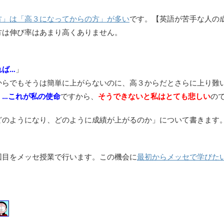
方」は「高３になってからの方」が多い
です。【英語が苦手な人の
方は伸び率はあまり高くありません。
れば…
」
からでもそうは簡単に上がらないのに、高３からだとさらに上り難
」…これが私の使命
ですから、
そうできないと私はとても悲しい
の
どのようになり、どのように成績が上がるのか」について書きます
回目をメッセ授業で行います。この機会に
最初からメッセで学びた