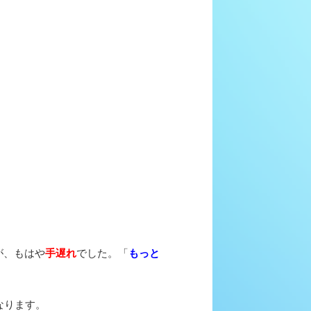
が、もはや
手遅れ
でした。「
もっと
なります。