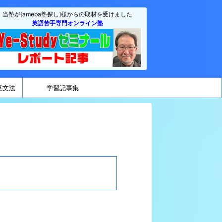
当塾が[ameba塾探し]様からの取材を受けました
英語苦手専門オンライン塾
英文法
学習記事集