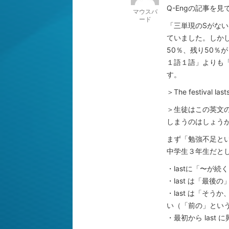
Q-Engの記事を
マウスバ
ード
「三単現のSがない
ていました。しかし
50％、残り50
１語１語」よりも「
す。
＞The festival lasts
＞生徒はこの英文の
しまうのはしょう
まず「勉強不足と
中学生３年生だと
・lastに「〜が
・last は「最
・last は「そ
い（「前の」とい
・最初から last