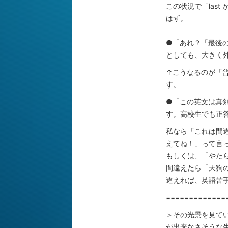
この状況で「las
はず。
●「あれ？「最後の
としても、大きく
↑こうなるのが「
す。
●「この英文は真
す。高校生でも正答
私なら「これは間
えてね！」って言
もしくは、「やた
間違えたら「天狗の
違えれば、英語苦
=============
＞その光景を見て
が出来なさそうな