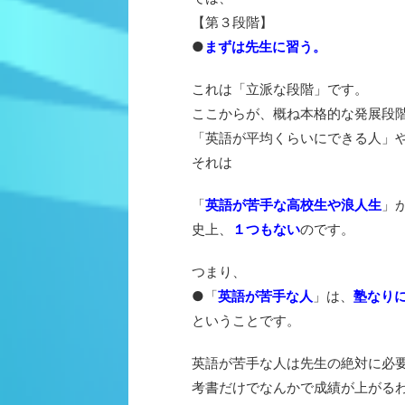
【第３段階】
●
まずは先生に習う。
これは「立派な段階」です。
ここからが、概ね本格的な発展段
「英語が平均くらいにできる人」
それは
「
英語が苦手な高校生や浪人生
」
史上、
１つもない
のです。
つまり、
●「
英語が苦手な人
」は、
塾なり
ということです。
英語が苦手な人は先生の絶対に必
考書だけでなんかで成績が上がる