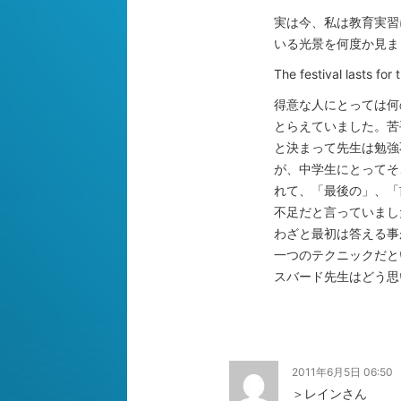
実は今、私は教育実習
いる光景を何度か見ま
The festival lasts for
得意な人にとっては何
とらえていました。苦
と決まって先生は勉強
が、中学生にとってそ
れて、「最後の」、「
不足だと言っていまし
わざと最初は答える事
一つのテクニックだと
スバード先生はどう思
2011年6月5日 06:50
＞レインさん