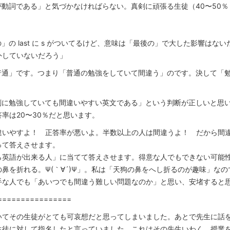
t が動詞である」と気づかなければらない。真剣に頑張る生徒（40〜50
」の last に s がついてるけど、意味は「最後の」で大した影響は
外していないだろう」
普通」です。つまり「普通の勉強をしていて間違う」のです。決して「
剣に勉強していても間違いやすい英文である」という判断が正しいと思
率は20〜30％だと思います。
違いやすよ！ 正答率が悪いよ。半数以上の人は間違うよ！ だから間
って答えさせます。
ら英語が出来る人」に当てて答えさせます。得意な人でもできない可能
鼻を折れる。Ψ(｀∀´)Ψ」。私は「天狗の鼻をへし折るのが趣味」な
手な人でも「あいつでも間違う難しい問題なのか」と思い、安堵すると
================
いてその生徒がとても可哀想だと思ってしまいました。あとで先生に話
生徒に対して指名したと言っていました。これはその先生いわく、授業