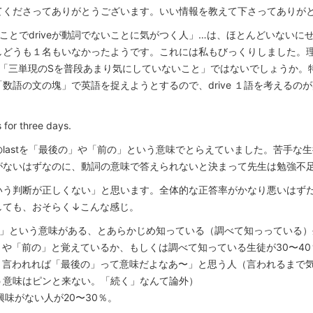
見てくださってありがとうございます。いい情報を教えて下さってありが
ことでdriveが動詞でないことに気がつく人」…は、ほとんどいないに
どうも１名もいなかったようです。これには私もびっくりしました。理由は「
％が「三単現のSを普段あまり気にしていないこと」ではないでしょうか。
数語の文の塊」で英語を捉えようとするので、drive １語を考えるの
 for three days.
lastを「最後の」や「前の」という意味でとらえていました。苦手な
がないはずなのに、動詞の意味で答えられないと決まって先生は勉強不
いう判断が正しくない」と思います。全体的な正答率がかなり悪いはず
しても、おそらく↓こんな感じ。
続く」という意味がある、とあらかじめ知っている（調べて知っっている）
後の」や「前の」と覚えているか、もしくは調べて知っている生徒が30〜4
うか、言われれば「最後の」って意味だよなあ〜」と思う人（言われるまで気
う意味はピンと来ない。「続く」なんて論外）
 に興味がない人が20〜30％。