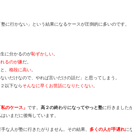
「塾に行かない」という結果になるケースが圧倒的に多いのです。
先生に分かるのが
恥ずかしい
。
られるのが嫌
だ。
ると、
格段に高い
。
だけなので、やれば言いだけの話だ」と思ってしまう。
以下なら
そんなに早くお世話になりたくない
。
「私のケース」
です。
高２の終わりになってやっと塾
に行きました
私はいまだに後悔しています。
苦手な人が塾に行きたがりません。その結果、
多くの人が手遅れ
に