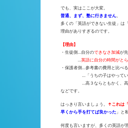
でも、実はここが大変。
普通、まず、塾に行きません
。
多くの「英語ができない生徒」は
理由がありすぎるのです。
【理由】
・生徒側…自分の
できなさ加減
が
…
英語に自分の時間がと
・保護者側…参考書の費用と比べ
…「うちの子はやっていない
…高３ならともかく、高２
などです。
はっきり言いましょう。
↑これは
早くから手を打てば良かった
」と
何度も言いますが、多くの英語が