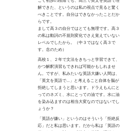
ごく初歩の段階でも、高三で英文を英語で理
解できた、というのは私の視点で見ると驚く
べきことです。自分はできなかったことだか
らです。
まして高３の自分ではとても無理です。高３
の私は動詞の不規則変化でさえ覚えていない
レベルでしたから。（中３ではなく高３で
す。念のため）
高校１、２年で文法をきちっと学習できて、
かつ解釈演習もできれば可能かもしれませ
ん。ですが、私みたいな英語大嫌い人間は、
「英文を英語で…」と考えること自体を脳が
拒絶してしまうと思います。ドラえもんにと
ってのネズミ、水にとっての油です。水に油
を染み込ますのは相当大変なのではないでし
ょうか？
「英語が嫌い」というのはそういう「拒絶反
応」だと私は思います。だから私は「英語の