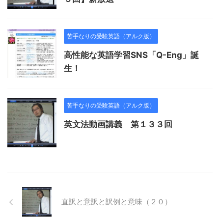
苦手なりの受験英語（アルク版）
高性能な英語学習SNS「Q-Eng」誕
生！
苦手なりの受験英語（アルク版）
英文法動画講義 第１３３回
直訳と意訳と訳例と意味（２０）