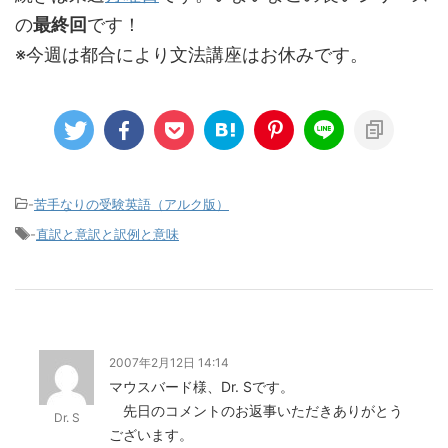
の
最終回
です！
※今週は都合により文法講座はお休みです。
-
苦手なりの受験英語（アルク版）
-
直訳と意訳と訳例と意味
2007年2月12日 14:14
マウスバード様、Dr. Sです。
先日のコメントのお返事いただきありがとう
Dr. S
ございます。