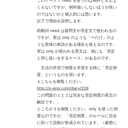
このケースで need を使うのは例外と言えな
くもないですが、例外扱いしないほうが良い
のではないかと個人的には思います。
以下で理由を説明します。
助動詞 need は疑問文や否定文で使われるの
ですが、実は only のような「〜だけ」のよ
うな意味の単語がある場合も使えるのです。
実は only が使われる英文は、他にも「否定
と同じ扱いをするケース」があるのです。
文法の学習で倒置を学習する時に「否定倒
置」というものを習います。
↓こちらを御覧ください。
http://q-eng.com/diary/239
この問題の１と２は完全な否定倒置の英文の
解説です。。
ところが３を御覧ください。only を使った倒
置なのですが、「否定倒置」のルールに完全
に則って語順が形成されています。（厳密に