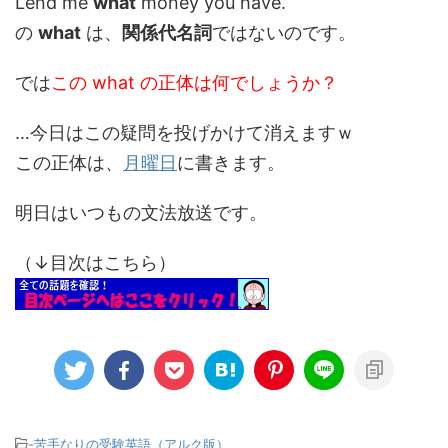
Lend me
what
money you have.
の
what
は、
関係代名詞
ではないのです。
では
この what の正体は何でしょうか？
…今日はこの疑問を投げかけて消えますｗ
この正体は、
月曜日
に書きます。
明日はいつもの文法放送です。
（↓目次はこちら）
-
苦手なりの受験英語（アルク版）