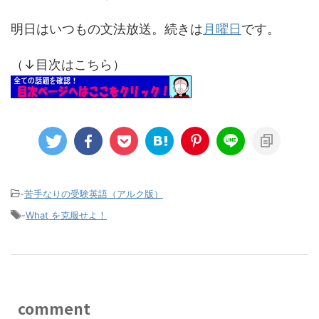
明日はいつもの文法放送。続きは
月曜日
です。
（↓目次はこちら）
-
苦手なりの受験英語（アルク版）
-
What を克服せよ！
comment