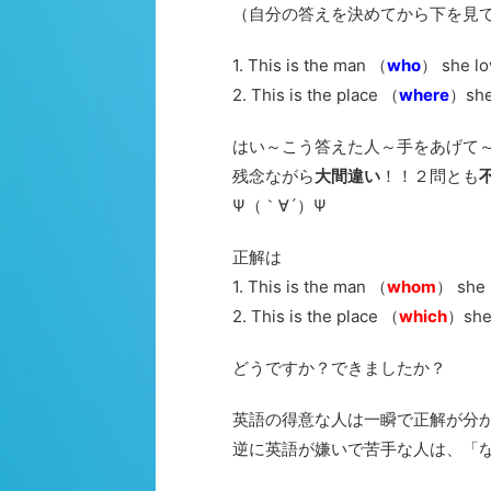
（自分の答えを決めてから下を見
1. This is the man （
who
） she lo
2. This is the place （
where
）she 
はい～こう答えた人～手をあげて
残念ながら
大間違い
！！２問とも
Ψ（｀∀´）Ψ
正解は
1. This is the man （
whom
） she 
2. This is the place （
which
）she 
どうですか？できましたか？
英語の得意な人は一瞬で正解が分
逆に英語が嫌いで苦手な人は、「