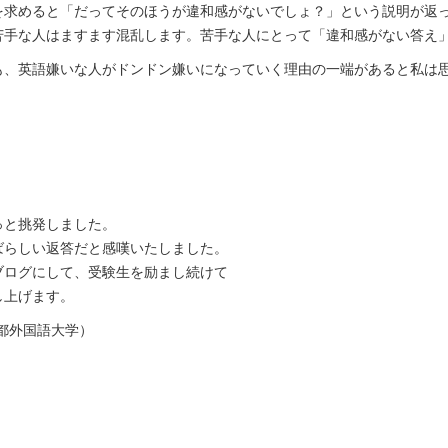
を求めると「だってそのほうが違和感がないでしょ？」という説明が返
手な人はますます混乱します。苦手な人にとって「違和感がない答え」は『w
も、英語嫌いな人がドンドン嫌いになっていく理由の一端があると私は
っと挑発しました。
ばらしい返答だと感嘆いたしました。
ブログにして、受験生を励まし続けて
し上げます。
京都外国語大学）