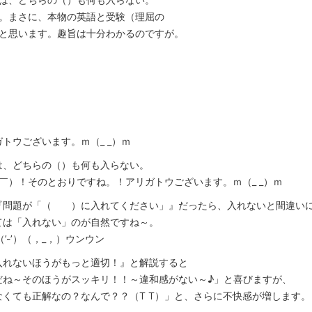
。まさに、本物の英語と受験（理屈の
と思います。趣旨は十分わかるのですが。
トウございます。ｍ（_ _）ｍ
は、どちらの（）も何も入らない。
￣）！そのとおりですね。！アリガトウございます。ｍ（_ _）ｍ
『問題が「（ ）に入れてください」』だったら、入れないと間違い
ては「入れない」のが自然ですね～。
（’-’）（，_，）ウンウン
入れないほうがもっと適切！』と解説すると
だね～そのほうがスッキリ！！～違和感がない～♪」と喜びますが、
くても正解なの？なんで？？（T T）」と、さらに不快感が増します。