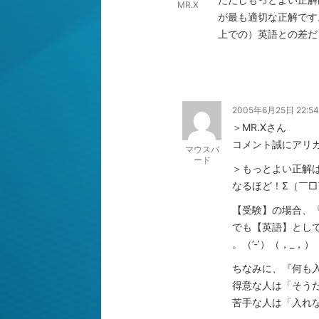
MR.X
が最も適切な正解です
上での）英語との差だ
2005年6月25日 22:54
＞MR.Xさん
コメント誠にアリガ
マウスバ
ード
＞もっとよい正解
なるほど！Σ（￣□
【受験】の場合、
でも【英語】とし
。（’-’）（，_，）
ちなみに、『何も
得意な人は「そう
苦手な人は「入れな