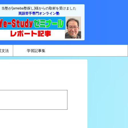
当塾が[ameba塾探し]様からの取材を受けました
英語苦手専門オンライン塾
英文法
学習記事集