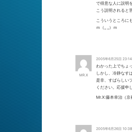
で得意な人に説明
こう説明されると苦
こういうところに
ｍ（_ _）ｍ
2005年6月25日 23:14
わかった上でちょ
しかし、冷静なす
MR.X
是非、すばらしい
ください。応援申
Mr.X:藤本幸治（
2005年6月26日 10:38