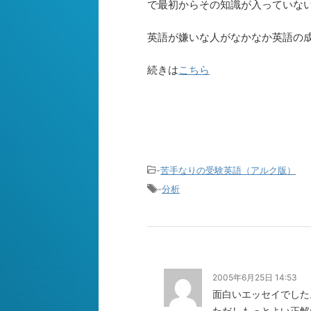
で最初からその知識が入っていな
英語が嫌いな人がなかなか英語の
続きは
こちら
-
苦手なりの受験英語（アルク版）
-
分析
2005年6月25日 14:53
面白いエッセイでした
ただしもっとよい正解