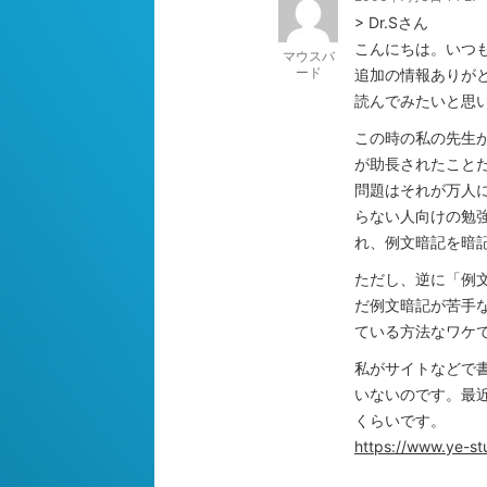
> Dr.Sさん
こんにちは。いつ
マウスバ
ード
追加の情報ありが
読んでみたいと思
この時の私の先生
が助長されたこと
問題はそれが万人
らない人向けの勉
れ、例文暗記を暗
ただし、逆に「例
だ例文暗記が苦手
ている方法なワケ
私がサイトなどで
いないのです。最
くらいです。
https://www.ye-s