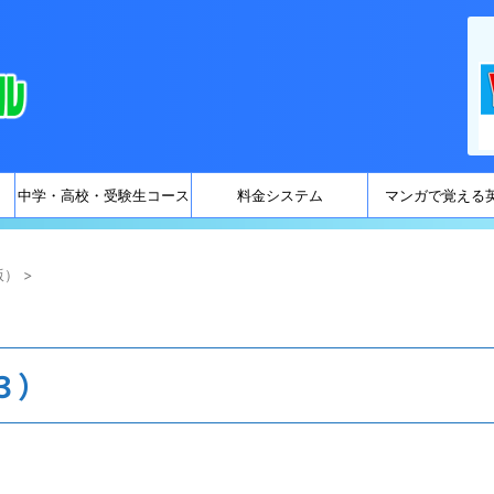
中学・高校・受験生コース
料金システム
マンガで覚える
版）
>
３）
。