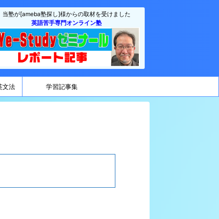
当塾が[ameba塾探し]様からの取材を受けました
英語苦手専門オンライン塾
英文法
学習記事集