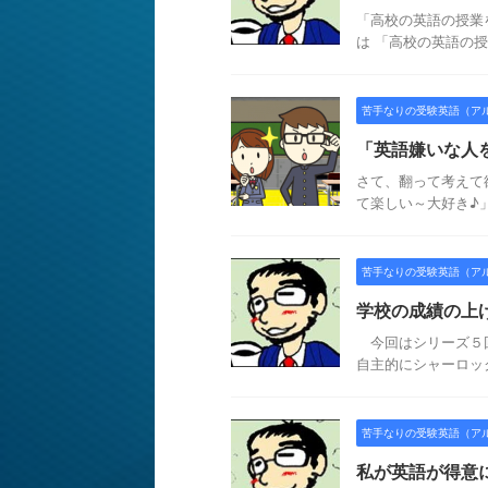
「高校の英語の授業
は 「高校の英語の授
苦手なりの受験英語（ア
「英語嫌いな人
さて、翻って考えて
て楽しい～大好き♪」
苦手なりの受験英語（ア
学校の成績の上
今回はシリーズ５回
自主的にシャーロッ
苦手なりの受験英語（ア
私が英語が得意