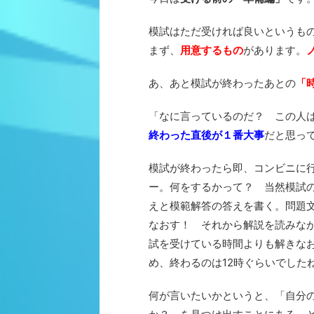
模試はただ受ければ良いというも
まず、
用意するもの
があります。
あ、あと模試が終わったあとの
「
「なに言っているのだ？ この人
終わった直後が１番大事
だと思っ
模試が終わったら即、コンビニに
ー。何をするかって？ 当然模試
えと模範解答の答えを書く。問題
なおす！ それから解説を読みな
試を受けている時間よりも解きな
め、終わるのは12時ぐらいでした
何が言いたいかというと、「自分