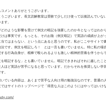
もコメントありがとうございます。
とうございます。長文読解教室は受験で少しだけ使って以後読んでいな
います。
がどのような影響を受けて例文の暗記を強要したのか今となってはわか
だけは事実です。もっとも、そのお陰（例文暗記）で英語の成績が上が
に当てはまらない、という点にあると思うのです。私がここやサイトで
強法です。例文を暗記しろ！ とは一言も書いていません。特に私の場
記する行為自身が、棍棒で殴られるよりも激しい精神的苦痛を伴うから
文を暗記するな」とも書いていません。暗記でききればそれに越したこ
な人ほど英語が苦手になると思っています。だからそれを推奨しない学
です。
書いている内容は、あくまで苦手な人向け用の勉強法なのです。普通の
近ではサイトのトップページで「得意な人はこのようにはやってはいけ
tudy.com/