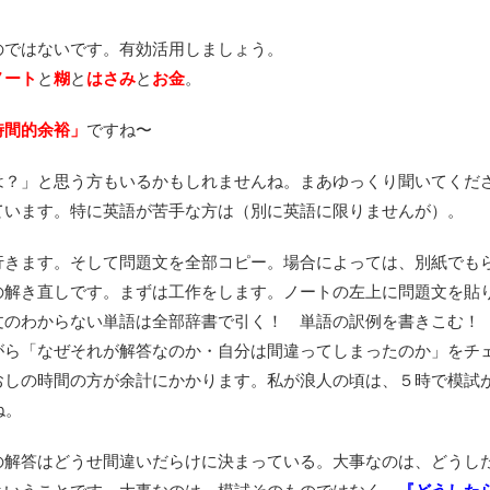
のではないです。有効活用しましょう。
ノート
と
糊
と
はさみ
と
お金
。
時間的余裕」
ですね〜
は？」と思う方もいるかもしれませんね。まあゆっくり聞いてくだ
ています。特に英語が苦手な方は（別に英語に限りませんが）。
行きます。そして問題文を全部コピー。場合によっては、別紙でも
の解き直しです。まずは工作をします。ノートの左上に問題文を貼
文のわからない単語は全部辞書で引く！ 単語の訳例を書きこむ！
がら「なぜそれが解答なのか・自分は間違ってしまったのか」をチ
おしの時間の方が余計にかかります。私が浪人の頃は、５時で模試
ね。
の解答はどうせ間違いだらけに決まっている。大事なのは、どうし