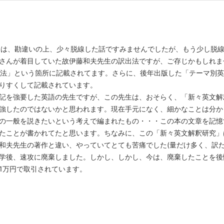
。前回は、勘違いの上、少々脱線した話ですみませんでしたが、もう少し脱
さんが着目していた故伊藤和夫先生の訳出法ですが、ご存じかもしれま
訳出法」という箇所に記載されてます。さらに、後年出版した「テーマ別英文
りすくして記載されています。
を強要した英語の先生ですが、この先生は、おそらく、「新々英文解釈
強したのではないかと思われます。現在手元になく、細かなことは分か
の一般を説きたいという考えで編まれたもの・・・この本の文章を記憶
たことが書かれてたと思います。ちなみに、この「新々英文解釈研究」
和夫先生の著作と違い、やっていてとても苦痛でした(量だけ多く、訳だ
学後、速攻に廃棄しました。しかし、しかし、今は、廃棄したことを後
1万円で取引されています。