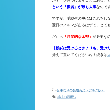
か？ を見つけ出すことにある」
という「復習」が最も大事
なので
ですが、受験生の中にはこれをし
翌日のノルマがあるはずで、とて
だから
「時間的な余裕」
が必要な
【模試は受けるときよりも、受け
覚えて置いてくださいね！続きは
-
苦手なりの受験英語（アルク版）
-
模試の活用法