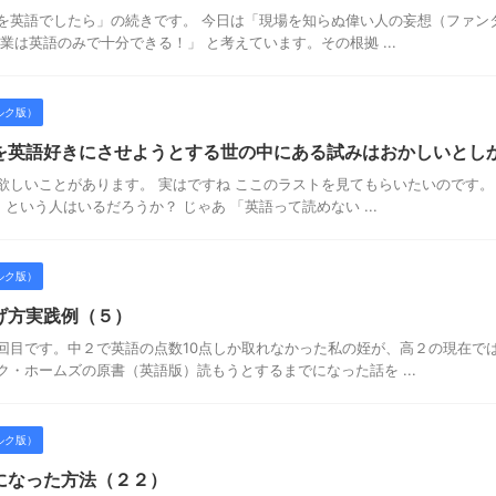
を英語でしたら」の続きです。 今日は「現場を知らぬ偉い人の妄想（ファン
業は英語のみで十分できる！」 と考えています。その根拠 ...
ルク版）
を英語好きにさせようとする世の中にある試みはおかしいとしか
欲しいことがあります。 実はですね ここのラストを見てもらいたいのです。
という人はいるだろうか？ じゃあ 「英語って読めない ...
ルク版）
げ方実践例（５）
目です。中２で英語の点数10点しか取れなかった私の姪が、高２の現在では
ク・ホームズの原書（英語版）読もうとするまでになった話を ...
ルク版）
になった方法（２２）