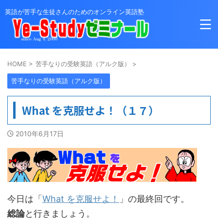
英語が苦手な生徒さんのためのオンライン英語塾
HOME
>
苦手なりの受験英語（アルク版）
>
苦手なりの受験英語（アルク版）
What を克服せよ！（１７）
2010年6月17日
今日は「
What を克服せよ！
」の最終回です。
総論
と行きましょう。