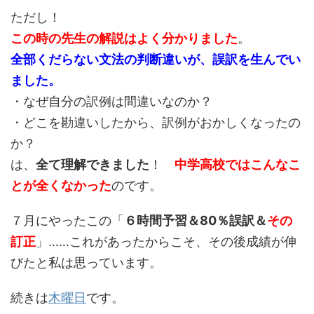
ただし！
この時の先生の解説はよく分かりました
。
全部くだらない文法の判断違いが、誤訳を生んでい
ました。
・なぜ自分の訳例は間違いなのか？
・どこを勘違いしたから、訳例がおかしくなったの
か？
は、
全て理解できました
！
中学高校ではこんなこ
とが全くなかった
のです。
７月にやったこの「
６時間予習＆80％誤訳＆
その
訂正
」……これがあったからこそ、その後成績が伸
びたと私は思っています。
続きは
木曜日
です。