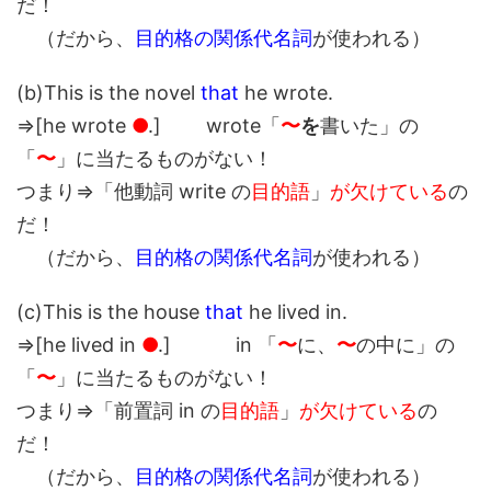
だ！
（だから、
目的格の関係代名詞
が使われる）
(b)This is the novel
that
he wrote.
⇒[he wrote
●
.] wrote「
〜
を
書いた」の
「
〜
」に当たるものがない！
つまり⇒「他動詞 write の
目的語
」
が欠けている
の
だ！
（だから、
目的格の関係代名詞
が使われる）
(c)This is the house
that
he lived in.
⇒[he lived in
●
.] in 「
〜
に、
〜
の中に」の
「
〜
」に当たるものがない！
つまり⇒「前置詞 in の
目的語
」
が欠けている
の
だ！
（だから、
目的格の関係代名詞
が使われる）