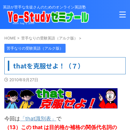
英語が苦手な生徒さんのためのオンライン英語塾
HOME
>
苦手なりの受験英語（アルク版）
>
苦手なりの受験英語（アルク版）
thatを克服せよ！（７）
2010年9月27日
今回は
「that識別表」
で
（13）この that は目的格か補格の関係代名詞の