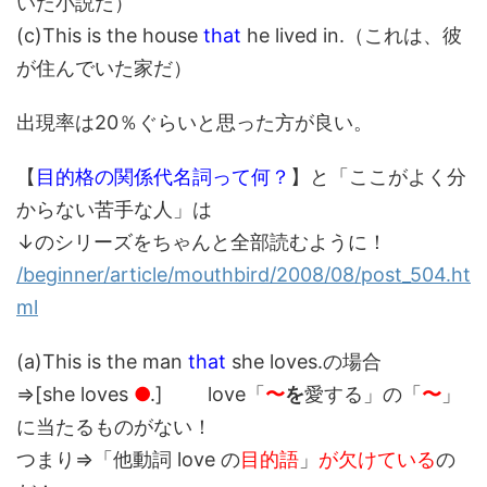
いた小説だ）
(c)This is the house
that
he lived in.（これは、彼
が住んでいた家だ）
出現率は20％ぐらいと思った方が良い。
【
目的格の関係代名詞って何？
】と「ここがよく分
からない苦手な人」は
↓のシリーズをちゃんと全部読むように！
/beginner/article/mouthbird/2008/08/post_504.ht
ml
(a)This is the man
that
she loves.の場合
⇒[she loves
●
.] love「
〜
を
愛する」の「
〜
」
に当たるものがない！
つまり⇒「他動詞 love の
目的語
」
が欠けている
の