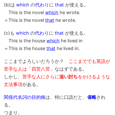
(b)は
which
の
代わり
に
that
が使える。
This is the novel
which
he wrote.
＝This is the novel
that
he wrote.
(c)も
which
の
代わり
に
that
が使える。
This is the house
which
he lived in
＝This is the house
that
he lived in.
ここまでよろしいだろうか？
ここまででも英語が
苦手な人は「四苦八苦」
なはずである。
しかし、
苦手な人にさらに
追い討ち
をかけるような
文法事項
がある。
関係代名詞の目的格
は、特に口語だと、
省略
され
る。
つまり、