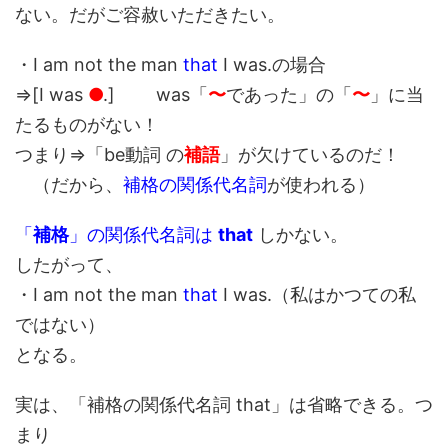
ない。だがご容赦いただきたい。
・I am not the man
that
I was.の場合
⇒[I was
●
.] was「
〜
であった」の「
〜
」に当
たるものがない！
つまり⇒「be動詞 の
補語
」が欠けているのだ！
（だから、
補格の関係代名詞
が使われる）
「
補格
」の関係代名詞は
that
しかない。
したがって、
・I am not the man
that
I was.（私はかつての私
ではない）
となる。
実は、「補格の関係代名詞 that」は省略できる。つ
まり