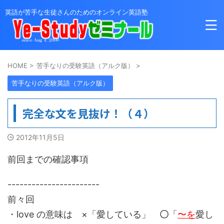
英語が苦手な生徒さんのためのオンライン英語塾
HOME
>
苦手なりの受験英語（アルク版）
>
苦手なりの受験英語（アルク版）
完全な文を見抜け！（４）
2012年11月5日
前回までの確認事項
-----------------------
前々回
・love の意味は ×「愛している」
〇
「
〜を
愛し