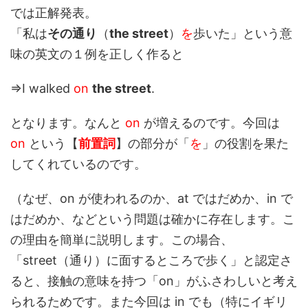
では正解発表。
「私は
その通り
（
the street
）
を
歩いた」という意
味の英文の１例を正しく作ると
⇒I walked
on
the street
.
となります。なんと
on
が増えるのです。今回は
on
という【
前置詞
】の部分が「
を
」の役割を果た
してくれているのです。
（なぜ、on が使われるのか、at ではだめか、in で
はだめか、などという問題は確かに存在します。こ
の理由を簡単に説明します。この場合、
「street（通り）に面するところで歩く」と認定さ
ると、接触の意味を持つ「on」がふさわしいと考え
られるためです。また今回は in でも（特にイギリ