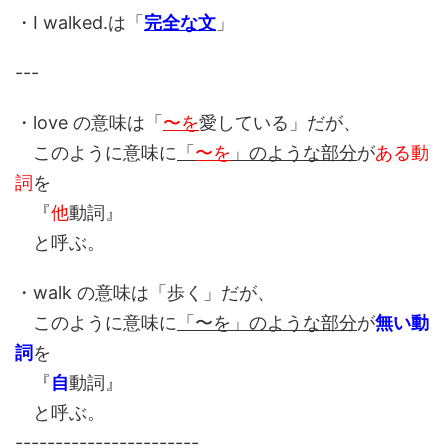
・I walked.は「
完全な文
」
---
・love の意味は「
〜を
愛している」だが、
このように意味に
「
〜を
」のような部分
が
ある動
詞
を
『
他
動詞』
と呼ぶ。
・walk の意味は「歩く」だが、
このように意味に
「〜を」のような部分
が
無い動
詞
を
『
自
動詞』
と呼ぶ。
-----------------------