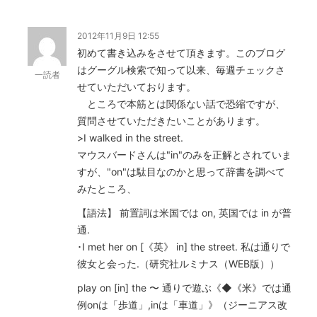
2012年11月9日 12:55
初めて書き込みをさせて頂きます。このブログ
はグーグル検索で知って以来、毎週チェックさ
一読者
せていただいております。
ところで本筋とは関係ない話で恐縮ですが、
質問させていただきたいことがあります。
>I walked in the street.
マウスバードさんは"in"のみを正解とされていま
すが、"on"は駄目なのかと思って辞書を調べて
みたところ、
【語法】 前置詞は米国では on, 英国では in が普
通.
･I met her on [《英》 in] the street. 私は通りで
彼女と会った.（研究社ルミナス（WEB版））
play on [in] the 〜 通りで遊ぶ《◆《米》では通
例onは「歩道」,inは「車道」》（ジーニアス改