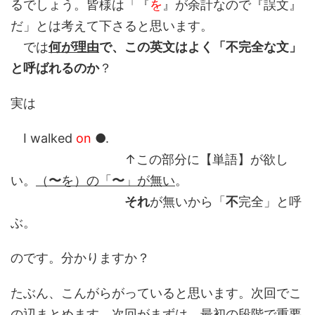
るでしょう。皆様は「『
を
』が余計なので『誤文』
だ」とは考えて下さると思います。
では
何が理由
で、この英文はよく「不完全な文」
と呼ばれるのか
？
実は
I walked
on
●.
↑この部分に【単語】が欲し
い。
（
〜
を）の「
〜
」が無い
。
それ
が無いから「
不
完全」と呼
ぶ。
のです。分かりますか？
たぶん、こんがらがっていると思います。次回でこ
の辺まとめます。次回がまずは、最初の段階で重要