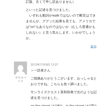
訂版、古くて申し訳ありません）
といった記述を見つけました。
いずれも動詞がwalkではないので断言はでき
ませんが、ググッた結果を見ても、アメリカで
は"on"もありなのではないか（むしろ普通かも
しれない）と言う気もします。いかがでしょう
か。
返信
2012年11月9日 13:27
＞一読者さん
マウスバ
ご指摘ありがとうございます。おっしゃると
ード
おりですね。こちらも色々調べました。
サンライズクエスト英和辞典で次のような記
述を見つけました。
on the street は((米))、in the street は((英))