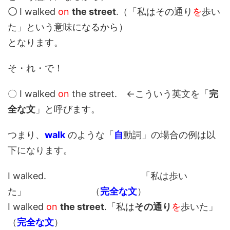
〇
I walked
on
the street
.（「私はその通り
を
歩い
た」という意味になるから）
となります。
そ・れ・で！
〇 I walked
on
the street. ←こういう英文を「
完
全な文
」と呼びます。
つまり、
walk
のような「
自
動詞」の場合の例は以
下になります。
I walked. 「私は歩い
た」 （
完全な文
）
I walked
on
the street
.「私は
その通り
を
歩いた」
（
完全な文
）