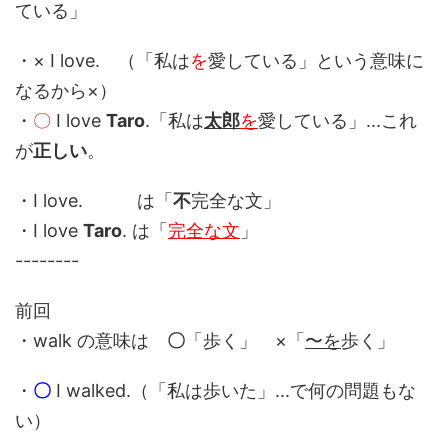
ている」
・× I love. （「私は
を
愛している」という意味に
なるから×）
・
〇
I love
Taro
.「私は
太郎
を
愛している」...これ
が
正しい
。
・I love. は「
不
完全な文」
・I love
Taro
. は「
完全な文
」
--------
前回
・walk の意味は
〇
「歩く」 ×「
〜を
歩く」
・
〇
I walked.（「私は歩いた」...で何の問題もな
い）