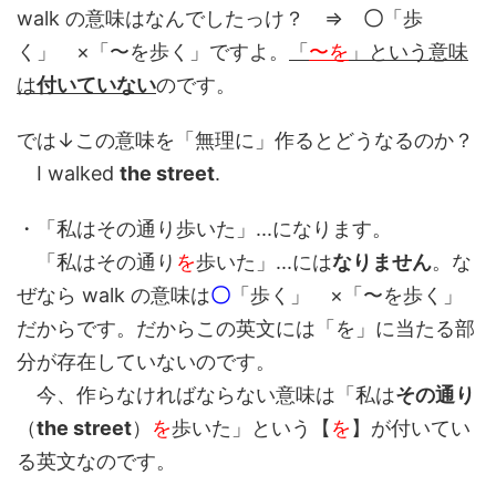
walk の意味はなんでしたっけ？ ⇒
〇
「歩
く」 ×「〜を歩く」ですよ。
「
〜を
」という意味
は
付いていない
のです。
では↓この意味を「無理に」作るとどうなるのか？
I walked
the street
.
・「私はその通り歩いた」...になります。
「私はその通り
を
歩いた」...には
なりません
。な
ぜなら walk の意味は
〇
「歩く」 ×「〜を歩く」
だからです。だからこの英文には「を」に当たる部
分が存在していないのです。
今、作らなければならない意味は「私は
その通り
（
the street
）
を
歩いた」という【
を
】が付いてい
る英文なのです。